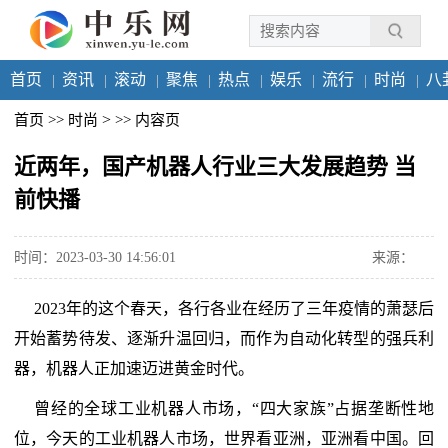
首页
资讯
滚动
聚焦
热点
娱乐
流行
时尚
八
>
首页
>>
时尚
>>
内容页
近两年，国产机器人行业三大发展趋势 当
前快播
时间：2023-03-30 14:56:01
来源：
2023年的这个春天，各行各业在经历了三年疫情的萧瑟后
开始蓄势待发、逐渐升温回归，而作为自动化转型的强兵利
器，机器人正加速迈进黄金时代。
曾经的全球工业机器人市场，“四大家族”占据垄断性地
位，今天的工业机器人市场，世界看亚洲，亚洲看中国。回