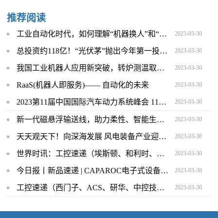
推荐阅读
工业自动化时代，如何理解“机器换人”和“人机协作”_每日精选
2023-03-30
总投资约118亿！“光伏茅”抛出今年第一投！ 环球通讯
2023-03-30
我国工业机器人应用新突破，转炉测温取样机器人正式人投入运行 环球焦点
2023-03-30
RaaS(机器人即服务)—— 自动化的未来
2023-03-30
2023第11届中国国际汽车动力系统峰会 11TH CHINA INTERNATIONAL AUTOMOBILE PROPULSION SYSTEMS SUMMIT 2023
2023-03-30
新一代磁悬浮输送线，助力柔性、智能生产-世界快播
2023-03-30
天天观天下！向深海发展 风电装备产业迎来更多机遇
2023-03-30
世界时讯：工控速递（埃斯顿、和利时、施耐德、西克、凯尔达）
2023-03-30
今日报丨新品速递 | CAPAROC电子式设备断路器，提供个性化保护
2023-03-30
工控速递（西门子、ACS、研华、中控技术、日产电机）_世界热头条
2023-03-30