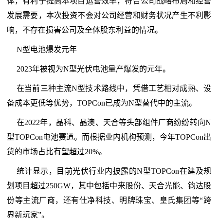
体，有利于提高本项目运营效率，符合公司战略布局和经营
发展需要，本次投资不会对公司经营和财务状况产生不利影
响，不存在损害公司及全体股东利益的情况。
N型电池爆发元年
2023年被视为N型光伏电池量产爆发的元年。
在当前三种主流N型技术路线中，凭借工艺相对成熟、设
备成本更低等优势，TOPCon已成为N型替代中的主流。
在2022年，晶科、晶澳、天合等头部组件厂商纷纷转向N
型TOPCon电池赛道。而根据业内机构预测，今年TOPCon出
货的市场占比有望超过20%。
统计显示，目前光伏行业内披露的N型TOPCon在建及规
划项目超过250GW，其中包括中来股份、天合光能、钧达股
份等主流厂商，还有仕净科技、明牌珠宝、皇氏集团等“跨
界新玩家”。