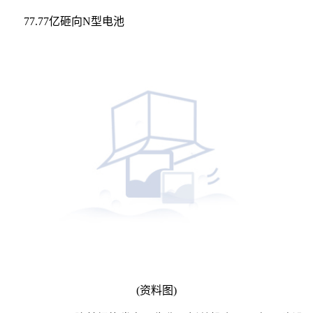
77.77亿砸向N型电池
(资料图)