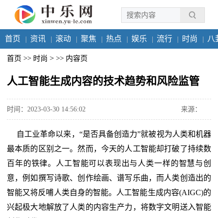
首页
资讯
滚动
聚焦
热点
娱乐
流行
时尚
八
>
首页
>>
时尚
>>
内容页
人工智能生成内容的技术趋势和风险监管
时间：2023-03-30 14:56:02
来源：
自工业革命以来，“是否具备创造力”就被视为人类和机器
最本质的区别之一。然而，今天的人工智能却打破了持续数
百年的铁律。人工智能可以表现出与人类一样的智慧与创
意，例如撰写诗歌、创作绘画、谱写乐曲，而人类创造出的
智能又将反哺人类自身的智能。人工智能生成内容(AIGC)的
兴起极大地解放了人类的内容生产力，将数字文明送入智能