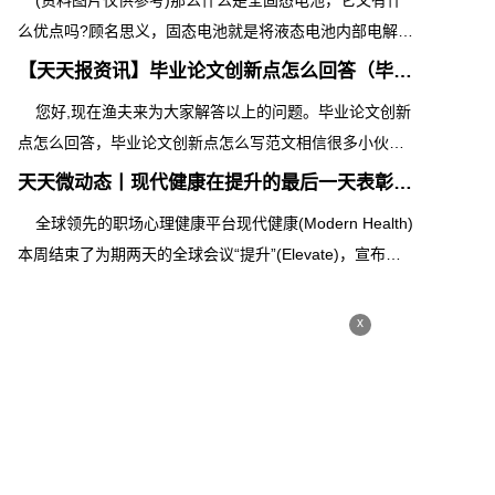
(资料图片仅供参考)那么什么是全固态电池，它又有什
么优点吗?顾名思义，固态电池就是将液态电池内部电解液
全部更换为了固态电解质，质量能
【天天报资讯】毕业论文创新点怎么回答（毕业论文创新点
您好,现在渔夫来为大家解答以上的问题。毕业论文创新
点怎么回答，毕业论文创新点怎么写范文相信很多小伙伴
还不知道,现在让我们一起来看看吧
天天微动态丨现代健康在提升的最后一天表彰心理健康倡导
全球领先的职场心理健康平台现代健康(Modern Health)
本周结束了为期两天的全球会议“提升”(Elevate)，宣布了
其首届行业奖项计划“现代健
x