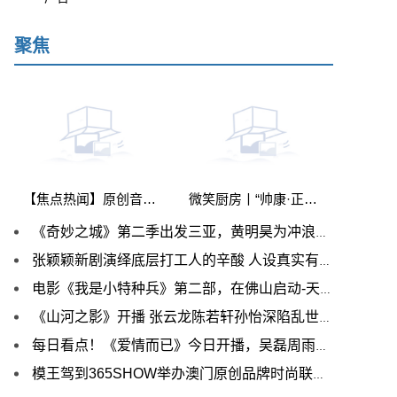
聚焦
【焦点热闻】原创音乐人王源2023巡演官宣 携创作专辑《客厅狂欢》开启现场狂欢
微笑厨房丨“帅康·正当好”2023帅康品牌发布暨全国营销大会圆满成功
《奇妙之城》第二季出发三亚，黄明昊为冲浪体验当餐厅义工
张颖颖新剧演绎底层打工人的辛酸 人设真实有喜感 世界短讯
电影《我是小特种兵》第二部，在佛山启动-天天精选
《山河之影》开播 张云龙陈若轩孙怡深陷乱世羁绊 世界热资讯
每日看点！《爱情而已》今日开播，吴磊周雨彤携手阐释当代爱情众生相
模王驾到365SHOW举办澳门原创品牌时尚联合发布|全球实时