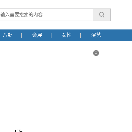
八卦
会展
女性
演艺
x
广告